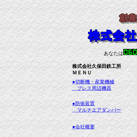
あなたは
株式会社久保田鉄工所
ＭＥＮＵ
●切断機・産業機械
プレス周辺機器
●防振装置
マルチエアダンパー
●会社概要