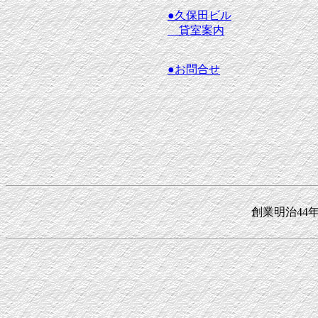
●久保田ビル
貸室案内
●お問合せ
創業明治44